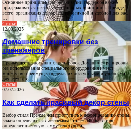
Основные принципы Для организации гардероба важно
придерживаться нескольких основных принципов. Прежде
всего, организация должна быть логичной и удобной для вас.
…
Статьи
12.09.2025
Домашние тренировки без
тренажеров
Преимущества домашних тренировок Домашние тренировки
без использования специального оборудования имеют
множество преимуществ, делая их доступными и удобными
для всех, кто…
Статьи
07.07.2026
Как сделать красивый декор стены
Выбор стиля Прежде чем приступить к декорированию стены,
важно определиться с желаемым стилем. Выбор стиля
определит цветовую гамму, текстуры и…