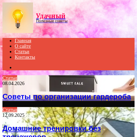
Menu
Удачный
Полезные советы
Главная
О сайте
Статьи
Контакты
Search
for
Статьи
08.04.2026
Советы по организации гардероба
Статьи
12.09.2025
Домашние тренировки без
тренажеров